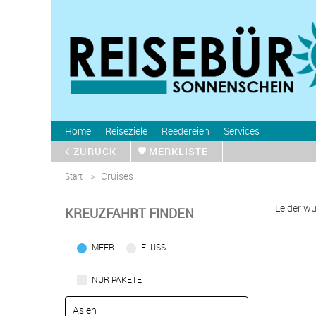
Home
Reiseziele
Reedereien
Services
ZURÜCK
MERKLISTE
Start
Cruises
Leider wu
KREUZFAHRT FINDEN
MEER
FLUSS
NUR PAKETE