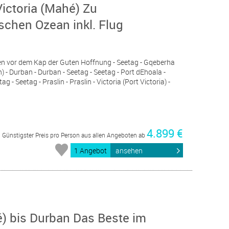
Victoria (Mahé) Zu
schen Ozean inkl. Flug
zen vor dem Kap der Guten Hoffnung - Seetag - Gqeberha
 - Durban - Durban - Seetag - Seetag - Port dEhoala -
ag - Seetag - Praslin - Praslin - Victoria (Port Victoria) -
4.899 €
Günstigster Preis pro Person aus allen Angeboten ab
1 Angebot
ansehen
é) bis Durban Das Beste im