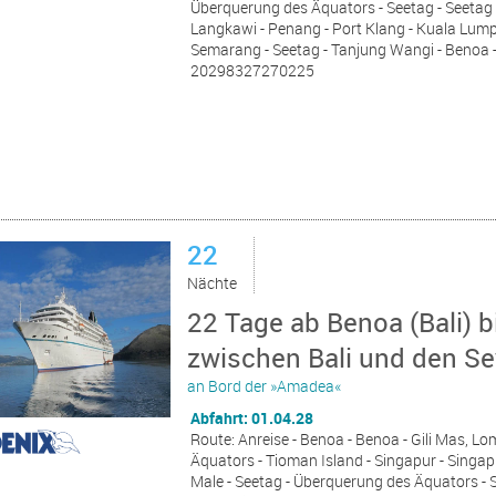
Überquerung des Äquators - Seetag - Seetag -
Langkawi - Penang - Port Klang - Kuala Lump
Semarang - Seetag - Tanjung Wangi - Benoa 
20298327270225
22
Nächte
22 Tage ab Benoa (Bali) b
zwischen Bali und den Se
an Bord der »Amadea«
Abfahrt: 01.04.28
Route: Anreise - Benoa - Benoa - Gili Mas, L
Äquators - Tioman Island - Singapur - Singapu
Male - Seetag - Überquerung des Äquators - See