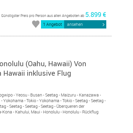
5.899 €
Günstigster Preis pro Person aus allen Angeboten ab
1 Angebot
ansehen
onolulu (Oahu, Hawaii) Von
Hawaii inklusive Flug
Seogwipo - Yeosu - Busan - Seetag - Maizuru - Kanazawa -
g - Yokohama - Tokio - Yokohama - Tokio - Seetag - Seetag -
tag - Seetag - Seetag - Seetag - Überqueren der
a-Kona - Kahului, Maui - Honolulu - Honolulu - Rückflug