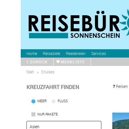
Home
Reiseziele
Reedereien
Services
ZURÜCK
MERKLISTE
Start
Cruises
KREUZFAHRT FINDEN
7
Reisen
MEER
FLUSS
NUR PAKETE