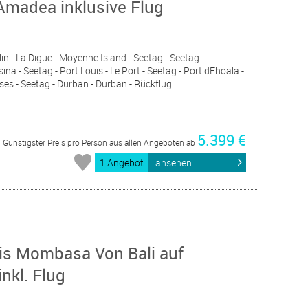
Amadea inklusive Flug
slin - La Digue - Moyenne Island - Seetag - Seetag -
a - Seetag - Port Louis - Le Port - Seetag - Port dEhoala -
ses - Seetag - Durban - Durban - Rückflug
5.399 €
Günstigster Preis pro Person aus allen Angeboten ab
1 Angebot
ansehen
bis Mombasa Von Bali auf
nkl. Flug