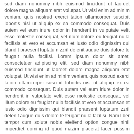
sed diam nonummy nibh euismod tincidunt ut laoreet
dolore magna aliquam erat volutpat. Ut wisi enim ad minim
veniam, quis nostrud exerci tation ullamcorper suscipit
lobortis nisl ut aliquip ex ea commodo consequat. Duis
autem vel eum iriure dolor in hendrerit in vulputate velit
esse molestie consequat, vel illum dolore eu feugiat nulla
facilisis at vero et accumsan et iusto odio dignissim qui
blandit praesent luptatum zzril delenit augue duis dolore te
feugait nulla facilisi. Lorem ipsum dolor sit amet,
consectetuer adipiscing elit, sed diam nonummy nibh
euismod tincidunt ut laoreet dolore magna aliquam erat
volutpat. Ut wisi enim ad minim veniam, quis nostrud exerci
tation ullamcorper suscipit lobortis nisl ut aliquip ex ea
commodo consequat. Duis autem vel eum iriure dolor in
hendrerit in vulputate velit esse molestie consequat, vel
illum dolore eu feugiat nulla facilisis at vero et accumsan et
iusto odio dignissim qui blandit praesent luptatum zzril
delenit augue duis dolore te feugait nulla facilisi. Nam liber
tempor cum soluta nobis eleifend option congue nihil
imperdiet doming id quod mazim placerat facer possim