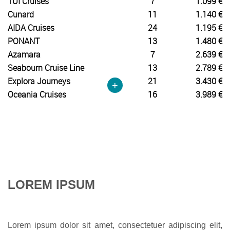
TUI Cruises
7
1.099 €
Cunard
11
1.140 €
AIDA Cruises
24
1.195 €
PONANT
13
1.480 €
Azamara
7
2.639 €
Seabourn Cruise Line
13
2.789 €
Explora Journeys
21
3.430 €
+
Oceania Cruises
16
3.989 €
LOREM IPSUM
Lorem ipsum dolor sit amet, consectetuer adipiscing elit,