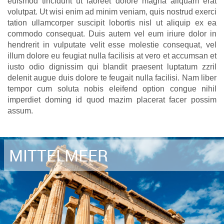
euismod tincidunt ut laoreet dolore magna aliquam erat
volutpat. Ut wisi enim ad minim veniam, quis nostrud exerci
tation ullamcorper suscipit lobortis nisl ut aliquip ex ea
commodo consequat. Duis autem vel eum iriure dolor in
hendrerit in vulputate velit esse molestie consequat, vel
illum dolore eu feugiat nulla facilisis at vero et accumsan et
iusto odio dignissim qui blandit praesent luptatum zzril
delenit augue duis dolore te feugait nulla facilisi. Nam liber
tempor cum soluta nobis eleifend option congue nihil
imperdiet doming id quod mazim placerat facer possim
assum.
MITTELMEER