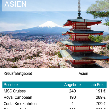
ASIEN
Kreuzfahrtgebiet
Asien
Reederei
Angebote
ab Preis
MSC Cruises
240
191 €
Royal Caribbean
190
289 €
Costa Kreuzfahrten
4
709 €