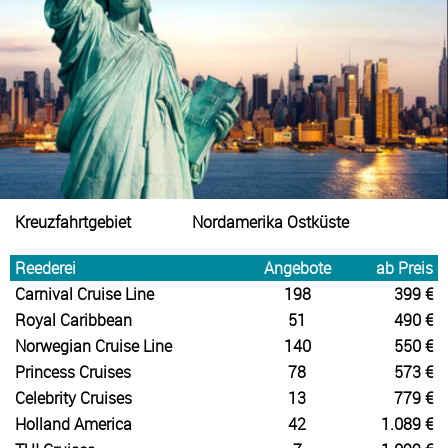
Kreuzfahrtgebiet
Nordamerika Ostküste
Reederei
Angebote
ab Preis
Carnival Cruise Line
198
399 €
Royal Caribbean
51
490 €
Norwegian Cruise Line
140
550 €
Princess Cruises
78
573 €
Celebrity Cruises
13
779 €
Holland America
42
1.089 €