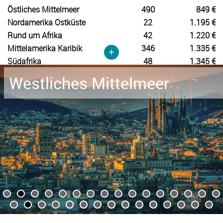
Östliches Mittelmeer
490
849 €
Nordamerika Ostküste
22
1.195 €
Rund um Afrika
42
1.220 €
Mittelamerika Karibik
346
1.335 €
+
Südafrika
48
1.345 €
Westliches Mittelmeer